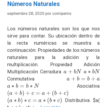
Números Naturales
septiembre 28, 2020
por
comipems
Los números naturales son los que nos
sirve para contar. Su ubicación dentro de
la recta numéricas se muestra a
continuación: Propiedades de los números
naturales para la adición y la
multiplicación. Propiedad Adición
a
+
b
N
a
∗
b
N
Multiplicación Cerradura
a
+
b
=
b
+
a
Conmutativa
a
∗
b
=
b
∗
N
Asociativa
(
a
+
b
)
+
c
=
a
+
(
b
+
c
)
(
a
∗
b
)
∗
c
=
a
∗
(
b
∗
c
)
Distributiva $a(