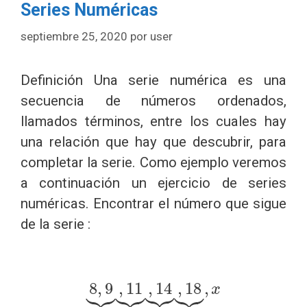
Series Numéricas
septiembre 25, 2020
por
user
Definición Una serie numérica es una
secuencia de números ordenados,
llamados términos, entre los cuales hay
una relación que hay que descubrir, para
completar la serie. Como ejemplo veremos
a continuación un ejercicio de series
numéricas. Encontrar el número que sigue
de la serie :
8
,
9
,
11
,
14
,
18
,
x
8
,
9
⏟
1
,
11
⏟
2
,
14
⏟
3
,
18
⏟
4
,
x