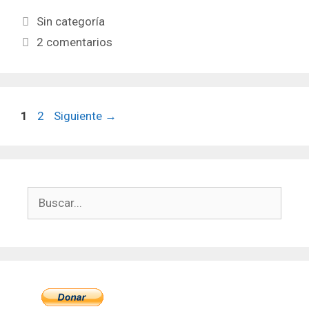
Categorías
Sin categoría
2 comentarios
Página
Página
1
2
Siguiente
→
Buscar: